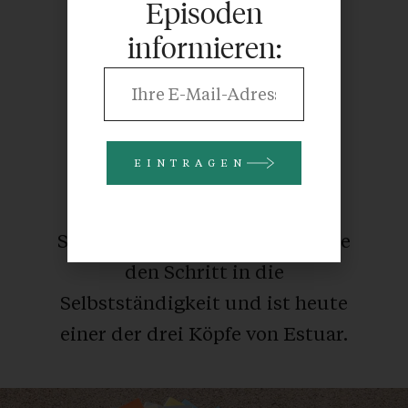
Episoden
Directorin in einer
informieren:
Werbeagentur in Wien und
Marketingleiterin der FH
Vorarlberg hat sie das
Designforum Vorarlberg
EINTRAGEN
aufgebaut und dort kreative
Impulse gesetzt. Am ersten
Schultag ihrer Tochter wagte sie
den Schritt in die
Selbstständigkeit und ist heute
einer der drei Köpfe von Estuar.